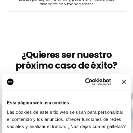
discográfico y management.
¿Quieres ser nuestro
próximo caso de éxito?
Llevamos más de 10 años ayudando a
artistas
como
Xenon
a crecer con marketing digital serio. Sin
permanencia, sin humo, con un único responsable.
Esta página web usa cookies
Las cookies de este sitio web se usan para personalizar
Agendar auditoría gratis
el contenido y los anuncios, ofrecer funciones de redes
sociales y analizar el tráfico. ¿Nos dejas comer galletas?