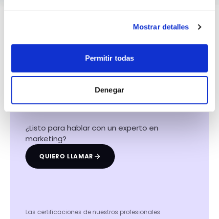
Mostrar detalles
Permitir todas
Hacemos que tu
negocio crezca con el
Denegar
marketing digital
¿Listo para hablar con un experto en
marketing?
QUIERO LLAMAR
Las certificaciones de nuestros profesionales