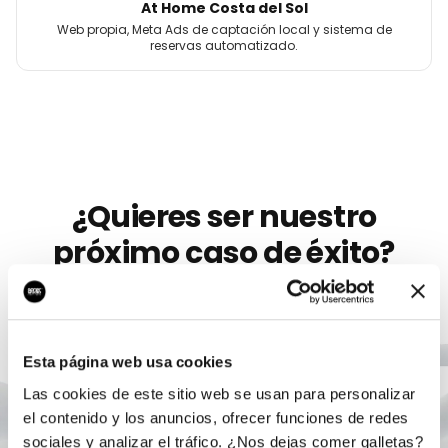
At Home Costa del Sol
Web propia, Meta Ads de captación local y sistema de
reservas automatizado.
¿Quieres ser nuestro
próximo caso de éxito?
Llevamos más de 10 años ayudando a
artistas
como
Treze Monos
a crecer con marketing digital serio. Sin
permanencia, sin humo, con un único responsable.
Esta página web usa cookies
Las cookies de este sitio web se usan para personalizar
Agendar auditoría gratis
el contenido y los anuncios, ofrecer funciones de redes
sociales y analizar el tráfico. ¿Nos dejas comer galletas?