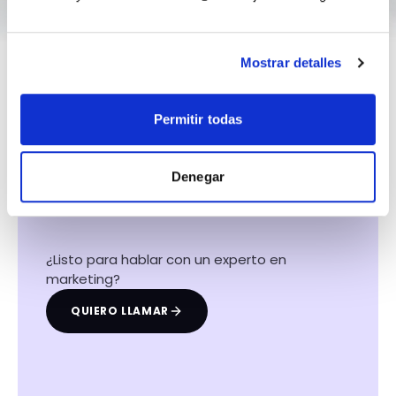
Mostrar detalles
Permitir todas
Hacemos que tu
negocio crezca con el
Denegar
marketing digital
¿Listo para hablar con un experto en
marketing?
QUIERO LLAMAR