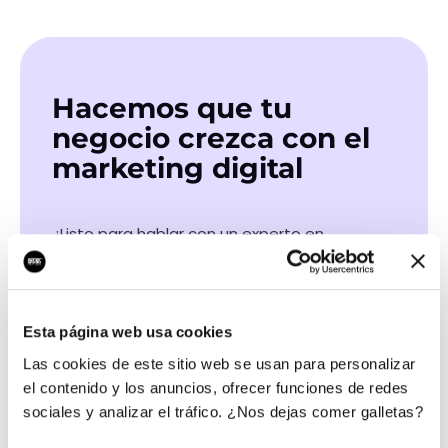
Hacemos que tu
negocio crezca con el
marketing digital
¿Listo para hablar con un experto en
marketing?
QUIERO LLAMAR
Esta página web usa cookies
Las cookies de este sitio web se usan para personalizar
el contenido y los anuncios, ofrecer funciones de redes
Las certificaciones de nuestros profesionales
sociales y analizar el tráfico. ¿Nos dejas comer galletas?