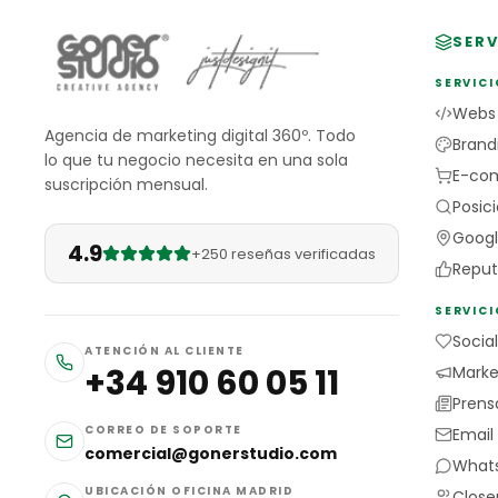
SERV
SERVICI
Webs
Agencia de marketing digital 360º. Todo
Brand
lo que tu negocio necesita en una sola
E-co
suscripción mensual.
Posic
Googl
4.9
+250 reseñas verificadas
Reput
SERVIC
Socia
ATENCIÓN AL CLIENTE
+34 910 60 05 11
Market
Prens
CORREO DE SOPORTE
Email
comercial@gonerstudio.com
Whats
UBICACIÓN OFICINA MADRID
Close