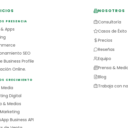
ICIOS
NOSOTROS
OS PRESENCIA
Consultoría
 & Apps
Casos de Éxito
ing
Precios
mmerce
Reseñas
ionamiento SEO
Equipo
e Business Profile
Prensa & Medi
ación Online.
Blog
IOS CRECIMIENTO
Trabaja con no
l Media
ing Digital
a & Medios
 Marketing
App Business API
rs de Venta