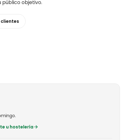
u público objetivo
.
s
clientes
omingo.
te u hostelería