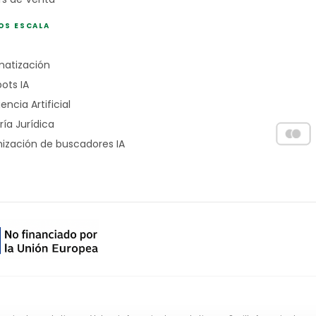
OS ESCALA
atización
ots IA
gencia Artificial
ría Jurídica
ización de buscadores IA