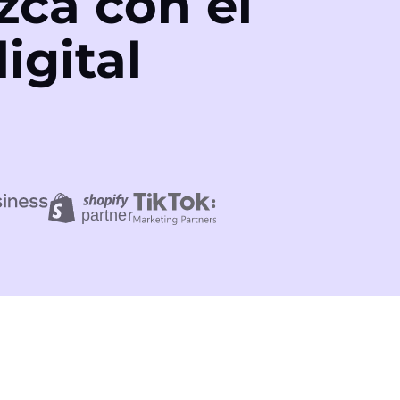
zca con el
igital