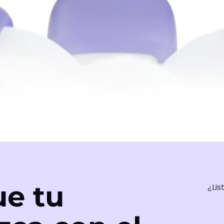
e tu
¿Lis