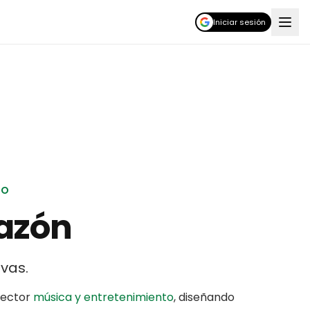
Iniciar sesión
TO
razón
ivas
.
sector
música y entretenimiento
,
diseñando