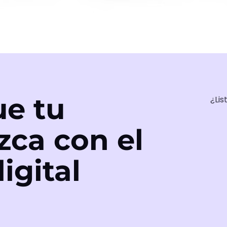
e tu
¿Lis
zca con el
igital