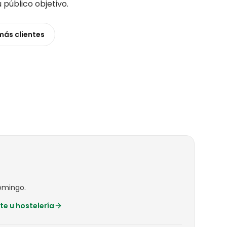
u público objetivo
.
 más
clientes
omingo.
te u hostelería