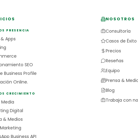
ICIOS
NOSOTROS
OS PRESENCIA
Consultoría
 & Apps
Casos de Éxito
ing
Precios
mmerce
Reseñas
ionamiento SEO
Equipo
e Business Profile
Prensa & Medi
ación Online.
Blog
IOS CRECIMIENTO
Trabaja con no
l Media
ing Digital
a & Medios
 Marketing
App Business API