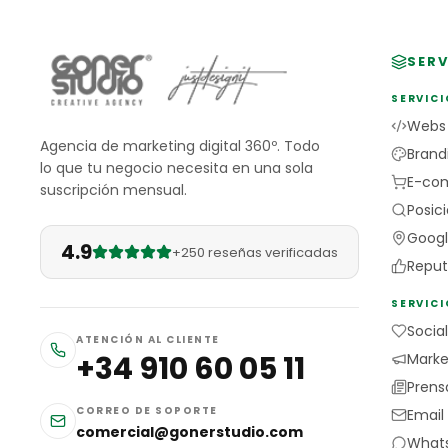
SERV
SERVICI
Webs
Agencia de marketing digital 360º. Todo
Brand
lo que tu negocio necesita en una sola
E-co
suscripción mensual.
Posic
Googl
4.9
+250 reseñas verificadas
Reput
SERVIC
Socia
ATENCIÓN AL CLIENTE
+34 910 60 05 11
Market
Prens
CORREO DE SOPORTE
Email
comercial@gonerstudio.com
Whats