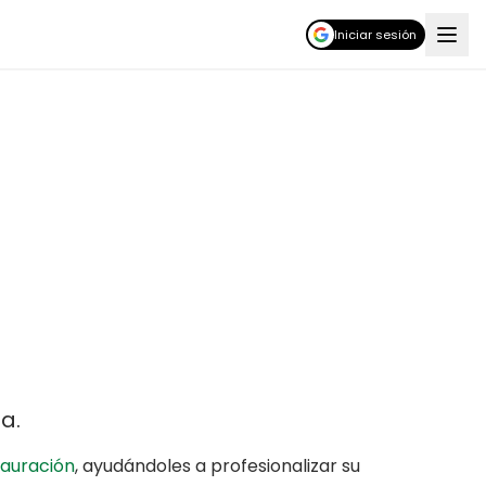
Iniciar sesión
na
.
tauración
,
ayudándoles a profesionalizar su