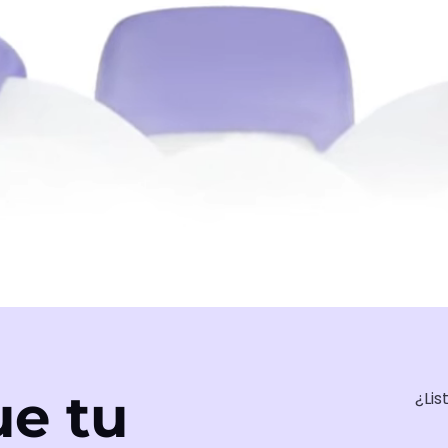
e tu
¿Lis