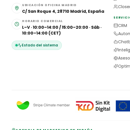
UBICACIÓN OFICINA MADRID
Close
C/ San Roque 4, 28710 Madrid, España
SERVICI
HORARIO COMERCIAL
CRM
L–V · 10:00–14:00 / 15:00–20:00 · Sáb ·
10:00–14:00 (CET)
Autom
Chatb
Estado del sistema
Inteli
Aseso
Optim