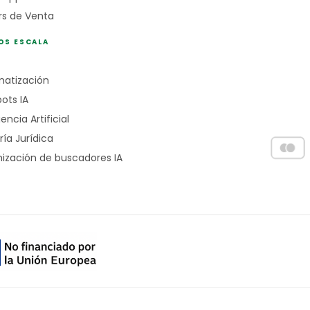
rs de Venta
OS ESCALA
atización
ots IA
gencia Artificial
ría Jurídica
ización de buscadores IA