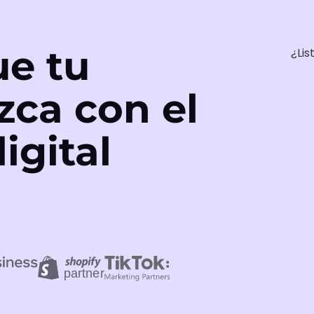
e tu
¿Lis
zca con el
igital