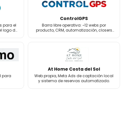
ControlGPS
s para el
Barra libre operativa: ~12 webs por
el logo de
producto, CRM, automatización, closers
de venta y email marketing.
At Home Costa del Sol
l para
Web propia, Meta Ads de captación local
y sistema de reservas automatizado.