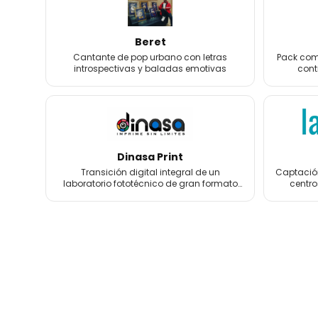
Beret
Cantante de pop urbano con letras
Pack comp
introspectivas y baladas emotivas
cont
foto
Dinasa Print
Transición digital integral de un
Captación
laboratorio fototécnico de gran formato
centro
con más de 60 años de historia.
tratamien