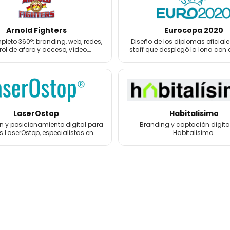
Arnold Fighters
Eurocopa 2020
leto 360º: branding, web, redes,
Diseño de los diplomas oficiale
rol de aforo y acceso, vídeo,
staff que desplegó la lona con 
grafía, 3D y merchandising.
la Eurocopa 2020.
LaserOstop
Habitalisimo
 y posicionamiento digital para
Branding y captación digita
s LaserOstop, especialistas en
Habitalisimo.
tos láser antitabaco y bienestar.