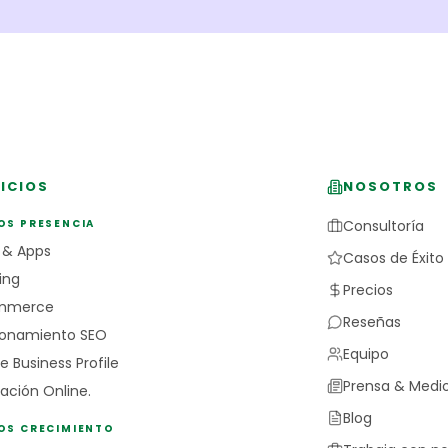
ICIOS
NOSOTROS
OS PRESENCIA
Consultoría
 & Apps
Casos de Éxito
ing
Precios
mmerce
Reseñas
ionamiento SEO
Equipo
e Business Profile
Prensa & Medi
ación Online.
Blog
IOS CRECIMIENTO