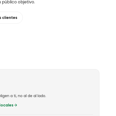
u público objetivo
.
s
clientes
igen a ti, no al de al lado.
locales