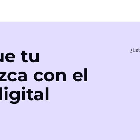
e tu
¿Lis
zca con el
igital