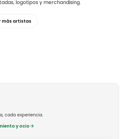
rtadas, logotipos y merchandising
.
r más
artistas
a, cada experiencia.
miento y ocio