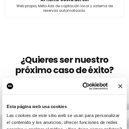
Web propia, Meta Ads de captación local y sistema de
reservas automatizado.
¿Quieres ser nuestro
próximo caso de éxito?
Llevamos más de 10 años ayudando a
marcas
como
Revista Pasando Página
a crecer con marketing
digital serio. Sin permanencia, sin humo, con un único
responsable.
Esta página web usa cookies
Las cookies de este sitio web se usan para personalizar
el contenido y los anuncios, ofrecer funciones de redes
Agendar auditoría gratis