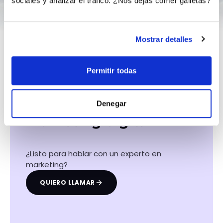
sociales y analizar el tráfico. ¿Nos dejas comer galletas?
Mostrar detalles
Permitir todas
Hacemos que tu
negocio crezca con el
Denegar
marketing digital
¿Listo para hablar con un experto en
marketing?
QUIERO LLAMAR