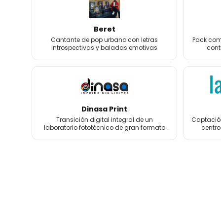
Beret
Cantante de pop urbano con letras
Pack comp
introspectivas y baladas emotivas
cont
foto
Dinasa Print
Transición digital integral de un
Captación
laboratorio fototécnico de gran formato
centro
con más de 60 años de historia.
tratamien