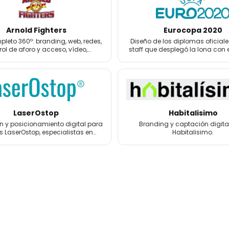
Arnold Fighters
Eurocopa 2020
leto 360º: branding, web, redes,
Diseño de los diplomas oficiale
rol de aforo y acceso, vídeo,
staff que desplegó la lona con 
grafía, 3D y merchandising.
la Eurocopa 2020.
LaserOstop
Habitalisimo
 y posicionamiento digital para
Branding y captación digita
s LaserOstop, especialistas en
Habitalisimo.
tos láser antitabaco y bienestar.