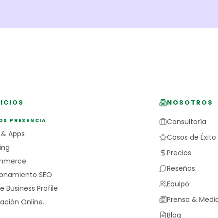
ICIOS
NOSOTROS
OS PRESENCIA
Consultoría
 & Apps
Casos de Éxito
ing
Precios
mmerce
Reseñas
ionamiento SEO
Equipo
e Business Profile
Prensa & Medi
ación Online.
Blog