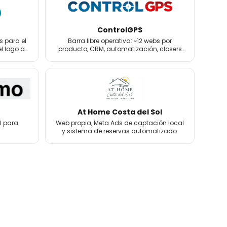
ControlGPS
s para el
Barra libre operativa: ~12 webs por
el logo de
producto, CRM, automatización, closers
de venta y email marketing.
At Home Costa del Sol
l para
Web propia, Meta Ads de captación local
y sistema de reservas automatizado.