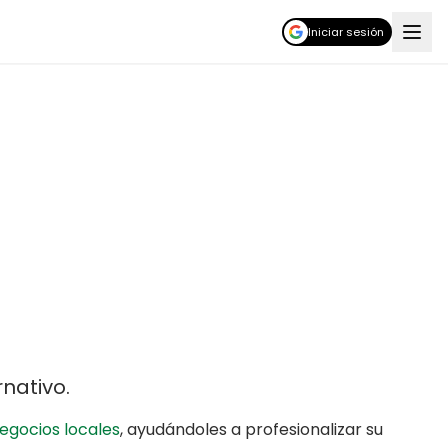
Iniciar sesión
rnativo
.
egocios locales
,
ayudándoles a profesionalizar su