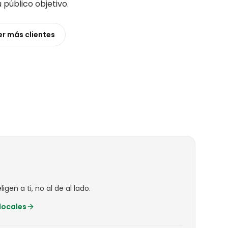
u público objetivo
.
er más
clientes
igen a ti, no al de al lado.
locales