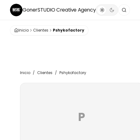
GonerSTUDIO
Creative Agency
Inicio
Clientes
Pshykofactory
Inicio
/
Clientes
/
Pshykofactory
P