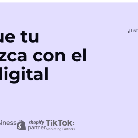
e tu
¿Lis
zca con el
igital