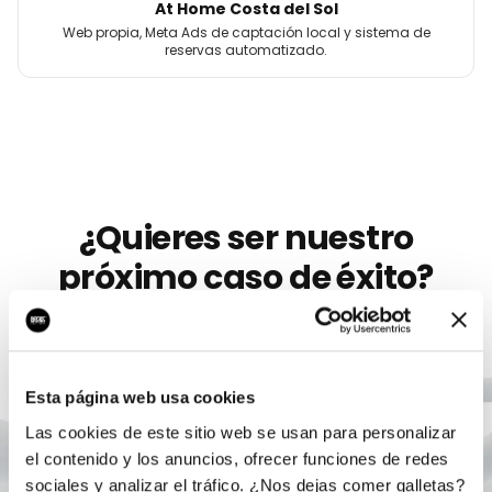
At Home Costa del Sol
Web propia, Meta Ads de captación local y sistema de
reservas automatizado.
¿Quieres ser nuestro
próximo caso de éxito?
Llevamos más de 10 años ayudando a
marcas
como
Origen BCN
a crecer con marketing digital serio. Sin
permanencia, sin humo, con un único responsable.
Esta página web usa cookies
Las cookies de este sitio web se usan para personalizar
Agendar auditoría gratis
el contenido y los anuncios, ofrecer funciones de redes
sociales y analizar el tráfico. ¿Nos dejas comer galletas?