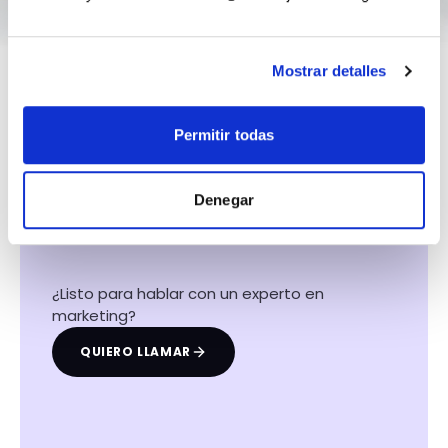
Mostrar detalles
Permitir todas
Hacemos que tu
negocio crezca con el
Denegar
marketing digital
¿Listo para hablar con un experto en
marketing?
QUIERO LLAMAR