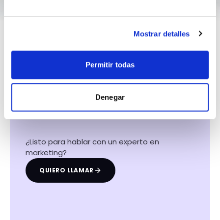
Mostrar detalles
Permitir todas
Hacemos que tu
negocio crezca con el
Denegar
marketing digital
¿Listo para hablar con un experto en
marketing?
QUIERO LLAMAR