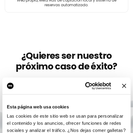
Web propia, Meta Ads de captación local y sistema de
reservas automatizado.
¿Quieres ser nuestro
próximo caso de éxito?
Llevamos más de 10 años ayudando a
marcas
como
Mouth2Mouth
a crecer con marketing digital serio.
Sin permanencia, sin humo, con un único
responsable.
Esta página web usa cookies
Las cookies de este sitio web se usan para personalizar
Agendar auditoría gratis
el contenido y los anuncios, ofrecer funciones de redes
sociales y analizar el tráfico. ¿Nos dejas comer galletas?