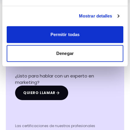
Mostrar detalles
Permitir todas
Hacemos que tu
negocio crezca con el
Denegar
marketing digital
¿Listo para hablar con un experto en
marketing?
QUIERO LLAMAR
Las certificaciones de nuestros profesionales