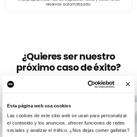
reservas automatizado.
¿Quieres ser nuestro
próximo caso de éxito?
Llevamos más de 10 años ayudando a
artistas
como
Mireia
a crecer con marketing digital serio. Sin
permanencia, sin humo, con un único responsable.
Esta página web usa cookies
Las cookies de este sitio web se usan para personalizar
Agendar auditoría gratis
el contenido y los anuncios, ofrecer funciones de redes
sociales y analizar el tráfico. ¿Nos dejas comer galletas?