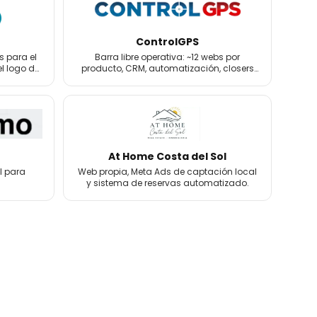
ControlGPS
s para el
Barra libre operativa: ~12 webs por
el logo de
producto, CRM, automatización, closers
de venta y email marketing.
At Home Costa del Sol
l para
Web propia, Meta Ads de captación local
y sistema de reservas automatizado.