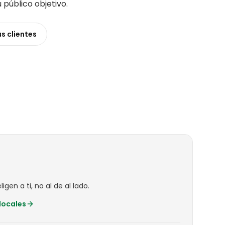
u público objetivo
.
ás
clientes
igen a ti, no al de al lado.
locales