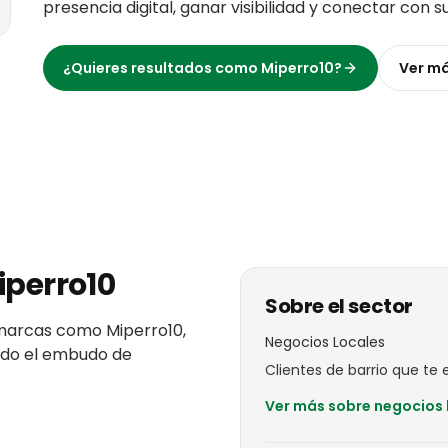
presencia digital, ganar visibilidad y conectar con s
¿Quieres resultados como
Miperro10
?
Ver m
iperro10
Sobre el sector
marcas
como
Miperro10
,
Negocios Locales
todo el embudo de
Clientes de barrio que te el
Ver más sobre
negocios 