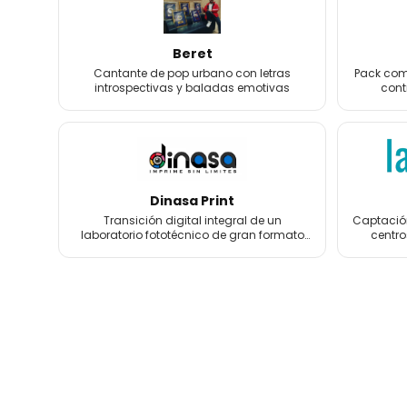
Beret
Cantante de pop urbano con letras
Pack comp
introspectivas y baladas emotivas
cont
foto
Dinasa Print
Transición digital integral de un
Captación
laboratorio fototécnico de gran formato
centro
con más de 60 años de historia.
tratamien