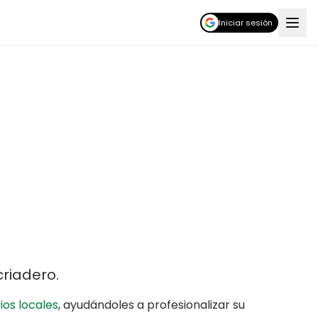
Iniciar sesión
criadero
.
os locales
,
ayudándoles a profesionalizar su