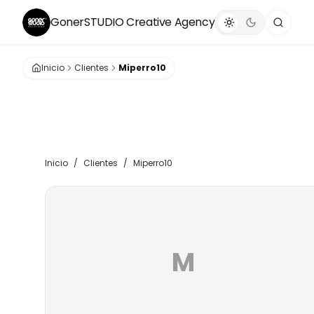
GonerSTUDIO
Creative Agency
Inicio
Clientes
Miperro10
Inicio
/
Clientes
/
Miperro10
M