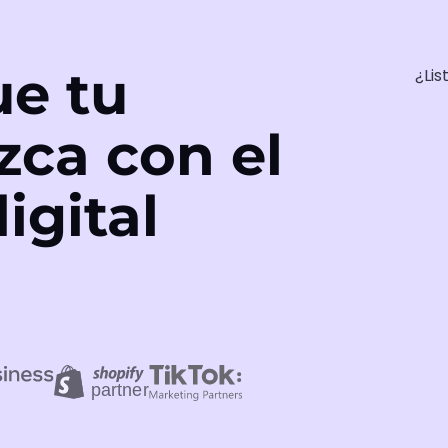
e tu
¿Lis
zca con el
igital