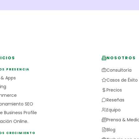
ICIOS
NOSOTROS
OS PRESENCIA
Consultoría
 & Apps
Casos de Éxito
ing
Precios
mmerce
Reseñas
ionamiento SEO
Equipo
e Business Profile
Prensa & Medi
ación Online.
Blog
IOS CRECIMIENTO