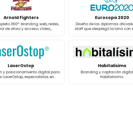
Arnold Fighters
Eurocopa 2020
leto 360º: branding, web, redes,
Diseño de los diplomas oficiale
rol de aforo y acceso, vídeo,
staff que desplegó la lona con 
grafía, 3D y merchandising.
la Eurocopa 2020.
LaserOstop
Habitalisimo
 y posicionamiento digital para
Branding y captación digita
s LaserOstop, especialistas en
Habitalisimo.
tos láser antitabaco y bienestar.