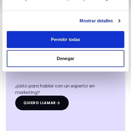
Mostrar detalles
Permitir todas
Hacemos que tu
negocio crezca con el
Denegar
marketing digital
¿Listo para hablar con un experto en
marketing?
QUIERO LLAMAR