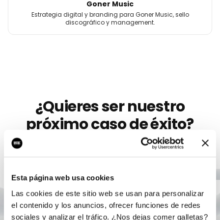
Goner Music
Estrategia digital y branding para Goner Music, sello
discográfico y management.
¿Quieres ser nuestro
próximo caso de éxito?
Llevamos más de 10 años ayudando a
artistas
como
Lica Malacria
a crecer con marketing digital serio. Sin
permanencia, sin humo, con un único responsable.
Esta página web usa cookies
Las cookies de este sitio web se usan para personalizar
Agendar auditoría gratis
el contenido y los anuncios, ofrecer funciones de redes
sociales y analizar el tráfico. ¿Nos dejas comer galletas?