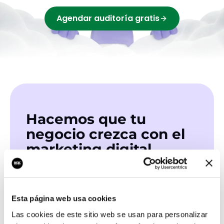
Agendar auditoría gratis
Hacemos que tu
negocio crezca con el
marketing digital
¿Listo para hablar con un experto en
marketing?
Esta página web usa cookies
QUIERO LLAMAR
Las cookies de este sitio web se usan para personalizar