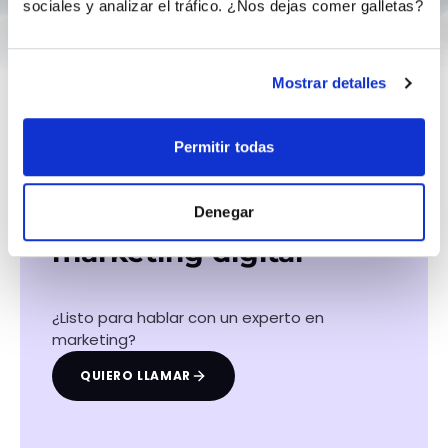
sociales y analizar el tráfico. ¿Nos dejas comer galletas?
Mostrar detalles
Permitir todas
Hacemos que tu
Denegar
negocio crezca con el
marketing digital
¿Listo para hablar con un experto en
marketing?
QUIERO LLAMAR