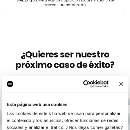
Web propia, Meta Ads de captación local y sistema de
reservas automatizado.
¿Quieres ser nuestro
próximo caso de éxito?
Llevamos más de 10 años ayudando a
marcas
como
Game Addicts
a crecer con marketing digital serio.
Sin permanencia, sin humo, con un único
responsable.
Esta página web usa cookies
Las cookies de este sitio web se usan para personalizar
Agendar auditoría gratis
el contenido y los anuncios, ofrecer funciones de redes
sociales y analizar el tráfico. ¿Nos dejas comer galletas?