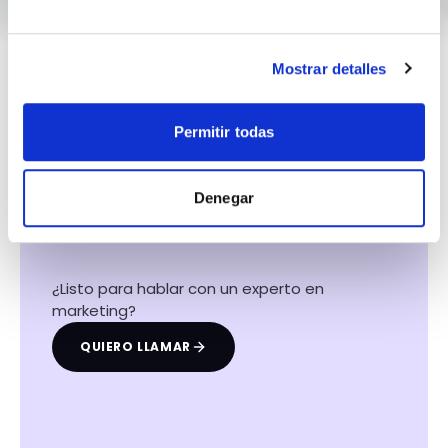
Mostrar detalles
Permitir todas
Hacemos que tu
negocio crezca con el
Denegar
marketing digital
¿Listo para hablar con un experto en
marketing?
QUIERO LLAMAR