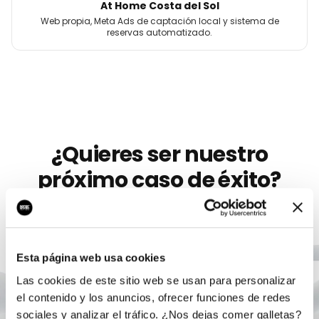
At Home Costa del Sol
Web propia, Meta Ads de captación local y sistema de
reservas automatizado.
¿Quieres ser nuestro
próximo caso de éxito?
Llevamos más de 10 años ayudando a
marcas
como
Exotic Club
a crecer con marketing digital serio. Sin
permanencia, sin humo, con un único responsable.
Esta página web usa cookies
Las cookies de este sitio web se usan para personalizar
Agendar auditoría gratis
el contenido y los anuncios, ofrecer funciones de redes
sociales y analizar el tráfico. ¿Nos dejas comer galletas?