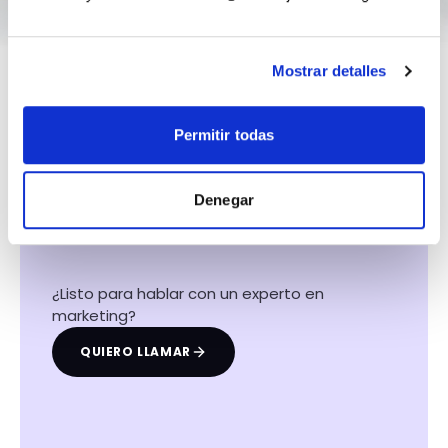
Mostrar detalles
Permitir todas
Hacemos que tu
negocio crezca con el
Denegar
marketing digital
¿Listo para hablar con un experto en
marketing?
QUIERO LLAMAR