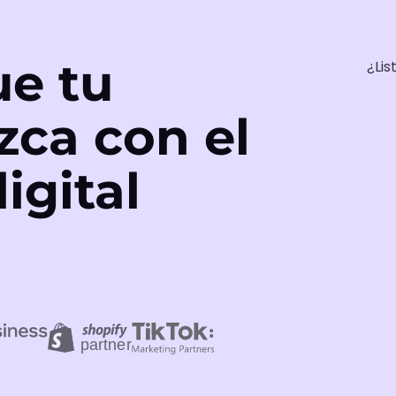
e tu
¿Lis
zca con el
igital