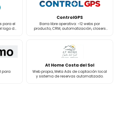
ControlGPS
s para el
Barra libre operativa: ~12 webs por
el logo de
producto, CRM, automatización, closers
de venta y email marketing.
At Home Costa del Sol
l para
Web propia, Meta Ads de captación local
y sistema de reservas automatizado.