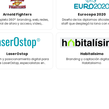
Arnold Fighters
Eurocopa 2020
leto 360º: branding, web, redes,
Diseño de los diplomas oficiale
rol de aforo y acceso, vídeo,
staff que desplegó la lona con 
grafía, 3D y merchandising.
la Eurocopa 2020.
LaserOstop
Habitalisimo
 y posicionamiento digital para
Branding y captación digita
s LaserOstop, especialistas en
Habitalisimo.
tos láser antitabaco y bienestar.