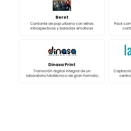
Beret
Cantante de pop urbano con letras
Pack comp
introspectivas y baladas emotivas
cont
foto
Dinasa Print
Transición digital integral de un
Captación
laboratorio fototécnico de gran formato
centro
con más de 60 años de historia.
tratamien