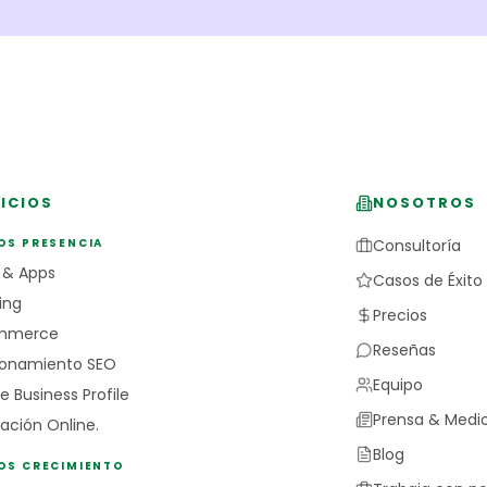
ICIOS
NOSOTROS
OS PRESENCIA
Consultoría
 & Apps
Casos de Éxito
ing
Precios
mmerce
Reseñas
ionamiento SEO
Equipo
e Business Profile
Prensa & Medi
ación Online.
Blog
IOS CRECIMIENTO