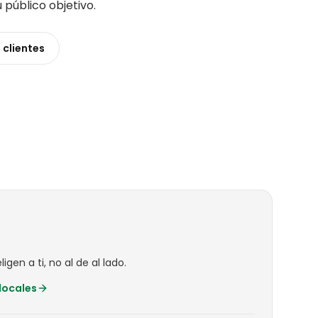
u público objetivo
.
s
clientes
igen a ti, no al de al lado.
locales