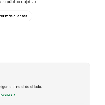
n su público objetivo
.
Ver más
clientes
igen a ti, no al de al lado.
locales