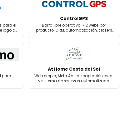
ControlGPS
s para el
Barra libre operativa: ~12 webs por
el logo de
producto, CRM, automatización, closers
de venta y email marketing.
At Home Costa del Sol
l para
Web propia, Meta Ads de captación local
y sistema de reservas automatizado.