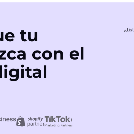
e tu
¿Lis
zca con el
igital