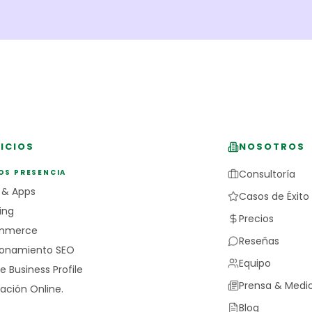
ICIOS
NOSOTROS
OS PRESENCIA
Consultoría
 & Apps
Casos de Éxito
ing
Precios
mmerce
Reseñas
ionamiento SEO
Equipo
e Business Profile
Prensa & Medi
ación Online.
Blog