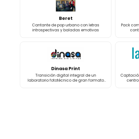
Beret
Cantante de pop urbano con letras
Pack comp
introspectivas y baladas emotivas
cont
foto
Dinasa Print
Transición digital integral de un
Captación
laboratorio fototécnico de gran formato
centro
con más de 60 años de historia.
tratamien