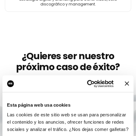
discográfico y management.
¿Quieres ser nuestro
próximo caso de éxito?
Llevamos más de 10 años ayudando a
artistas
como
Dece
a crecer con marketing digital serio. Sin
permanencia, sin humo, con un único responsable.
Esta página web usa cookies
Las cookies de este sitio web se usan para personalizar
Agendar auditoría gratis
el contenido y los anuncios, ofrecer funciones de redes
sociales y analizar el tráfico. ¿Nos dejas comer galletas?