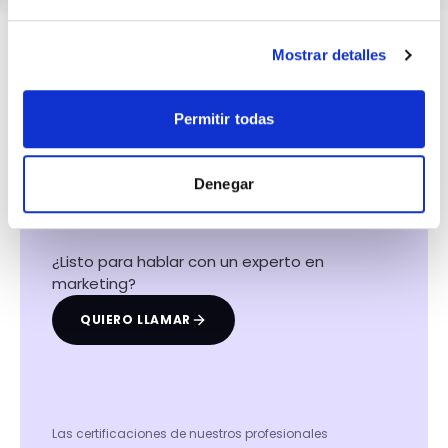
Mostrar detalles
Permitir todas
Hacemos que tu
negocio crezca con el
Denegar
marketing digital
¿Listo para hablar con un experto en
marketing?
QUIERO LLAMAR
Las certificaciones de nuestros profesionales