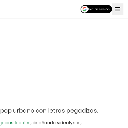
Iniciar sesión
pop urbano con letras pegadizas
.
gocios locales
,
diseñando videolyrics,