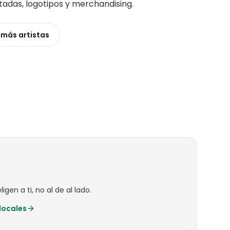
rtadas, logotipos y merchandising
.
 más
artistas
igen a ti, no al de al lado.
locales