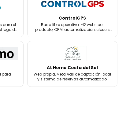
ControlGPS
s para el
Barra libre operativa: ~12 webs por
el logo de
producto, CRM, automatización, closers
de venta y email marketing.
At Home Costa del Sol
l para
Web propia, Meta Ads de captación local
y sistema de reservas automatizado.