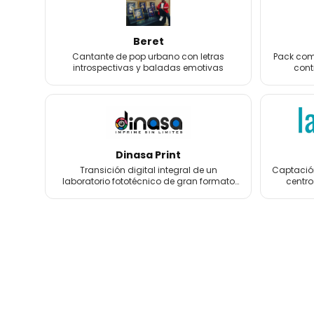
Beret
Cantante de pop urbano con letras
Pack comp
introspectivas y baladas emotivas
cont
foto
Dinasa Print
Transición digital integral de un
Captación
laboratorio fototécnico de gran formato
centro
con más de 60 años de historia.
tratamien