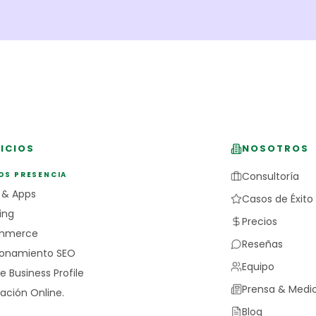
ICIOS
NOSOTROS
OS PRESENCIA
Consultoría
 & Apps
Casos de Éxito
ing
Precios
mmerce
Reseñas
ionamiento SEO
Equipo
e Business Profile
Prensa & Medi
ación Online.
Blog