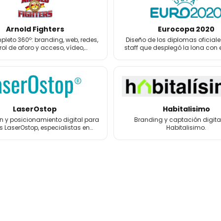
Arnold Fighters
Eurocopa 2020
leto 360º: branding, web, redes,
Diseño de los diplomas oficiale
rol de aforo y acceso, vídeo,
staff que desplegó la lona con 
grafía, 3D y merchandising.
la Eurocopa 2020.
LaserOstop
Habitalisimo
 y posicionamiento digital para
Branding y captación digita
s LaserOstop, especialistas en
Habitalisimo.
tos láser antitabaco y bienestar.