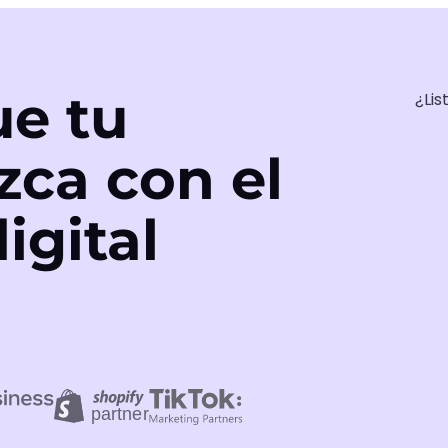
e tu
¿Lis
zca con el
igital