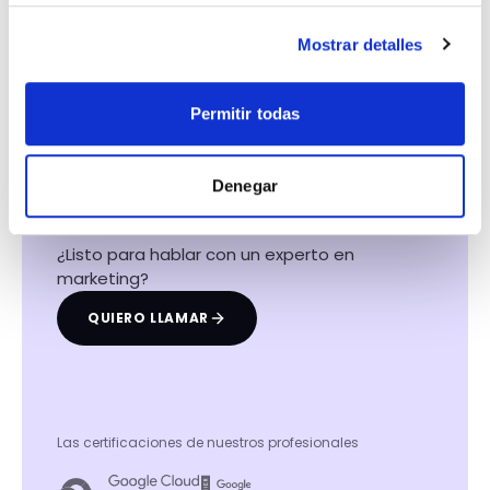
Mostrar detalles
Hacemos que tu
Permitir todas
negocio crezca con el
marketing digital
Denegar
¿Listo para hablar con un experto en
marketing?
QUIERO LLAMAR
Las certificaciones de nuestros profesionales