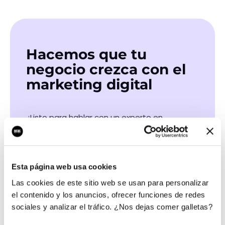
Hacemos que tu
negocio crezca con el
marketing digital
¿Listo para hablar con un experto en
marketing?
QUIERO LLAMAR
Esta página web usa cookies
Las cookies de este sitio web se usan para personalizar
el contenido y los anuncios, ofrecer funciones de redes
Las certificaciones de nuestros profesionales
sociales y analizar el tráfico. ¿Nos dejas comer galletas?