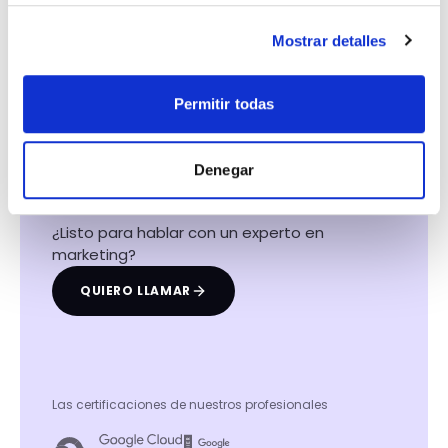
Mostrar detalles
Hacemos que tu
Permitir todas
negocio crezca con el
marketing digital
Denegar
¿Listo para hablar con un experto en
marketing?
QUIERO LLAMAR
Las certificaciones de nuestros profesionales