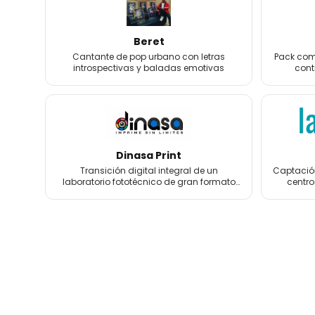
Beret
Cantante de pop urbano con letras
Pack comp
introspectivas y baladas emotivas
cont
foto
Dinasa Print
Transición digital integral de un
Captación
laboratorio fototécnico de gran formato
centro
con más de 60 años de historia.
tratamien