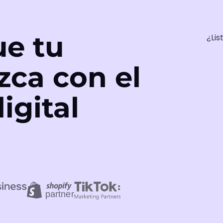
e tu
¿Lis
zca con el
igital