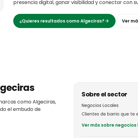
presencia digital, ganar visibilidad y conectar con s
¿Quieres resultados como
Algeciras
?
Ver m
lgeciras
Sobre el sector
marcas
como
Algeciras
,
Negocios Locales
todo el embudo de
Clientes de barrio que te el
Ver más sobre
negocios 