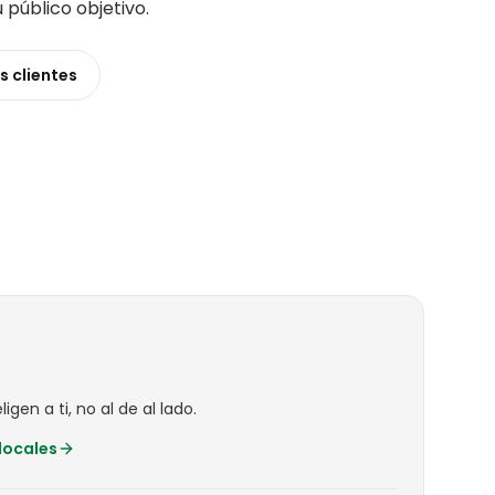
u público objetivo
.
ás
clientes
igen a ti, no al de al lado.
locales