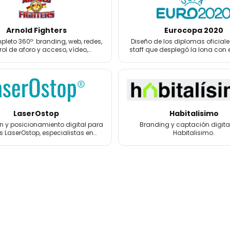
Arnold Fighters
Eurocopa 2020
leto 360º: branding, web, redes,
Diseño de los diplomas oficiale
rol de aforo y acceso, vídeo,
staff que desplegó la lona con 
grafía, 3D y merchandising.
la Eurocopa 2020.
LaserOstop
Habitalisimo
 y posicionamiento digital para
Branding y captación digita
s LaserOstop, especialistas en
Habitalisimo.
tos láser antitabaco y bienestar.