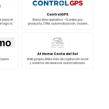
ControlGPS
s para el
Barra libre operativa: ~12 webs por
el logo de
producto, CRM, automatización, closers
de venta y email marketing.
At Home Costa del Sol
l para
Web propia, Meta Ads de captación local
y sistema de reservas automatizado.