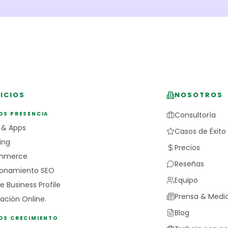
ICIOS
NOSOTROS
OS PRESENCIA
Consultoría
 & Apps
Casos de Éxito
ing
Precios
mmerce
Reseñas
ionamiento SEO
Equipo
e Business Profile
Prensa & Medi
ación Online.
Blog
IOS CRECIMIENTO