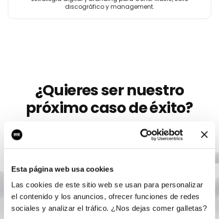
discográfico y management.
¿Quieres ser nuestro
próximo caso de éxito?
Llevamos más de 10 años ayudando a
artistas
como
Airmagno
a crecer con marketing digital serio. Sin
permanencia, sin humo, con un único responsable.
Esta página web usa cookies
Las cookies de este sitio web se usan para personalizar
Agendar auditoría gratis
el contenido y los anuncios, ofrecer funciones de redes
sociales y analizar el tráfico. ¿Nos dejas comer galletas?