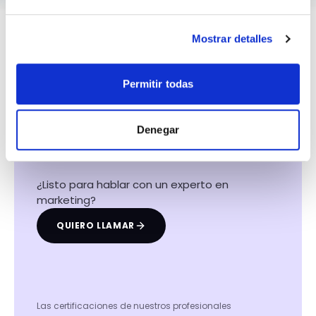
Mostrar detalles
Permitir todas
Hacemos que tu
negocio crezca con el
Denegar
marketing digital
¿Listo para hablar con un experto en
marketing?
QUIERO LLAMAR
Las certificaciones de nuestros profesionales