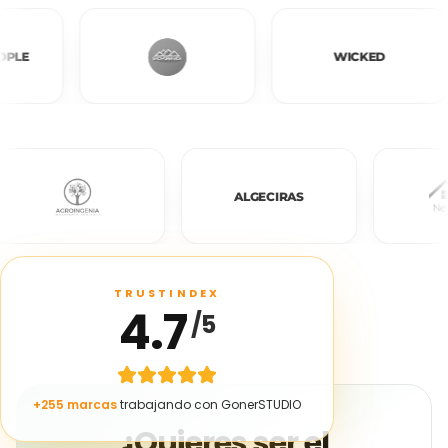
D PEOPLE
WICKED
ALGECIRAS
TRUSTINDEX
4.7
/5
+
255
marcas
trabajando con GonerSTUDIO
¿Quieres ser el