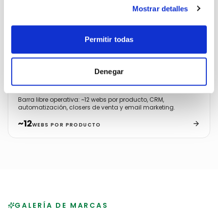
Mostrar detalles
Permitir todas
INDUSTRIA · GEOLOCALIZACIÓN
ControlGPS
Denegar
Barra libre operativa: ~12 webs por producto, CRM,
automatización, closers de venta y email marketing.
~12
WEBS POR PRODUCTO
GALERÍA DE MARCAS