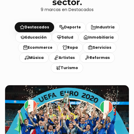
sector
.
9
marcas
en
Destacados
Destacados
Deporte
Industria
Educación
Salud
Inmobiliaria
Ecommerce
Ropa
Servicios
Música
Artistas
Reformas
Turismo