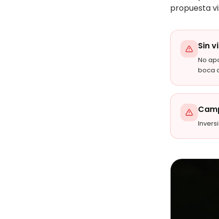
propuesta vi
Sin v
No ap
boca 
Camp
Invers