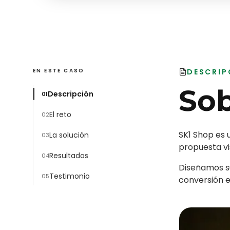
EN ESTE CASO
DESCRIP
So
Descripción
0
1
El reto
0
2
SK1 Shop es 
La solución
0
3
propuesta vi
Resultados
0
4
Diseñamos s
Testimonio
0
5
conversión e