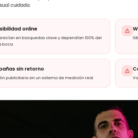
sual cuidada.
isibilidad online
W
arecían en búsquedas clave y dependían 100% del
Si
a boca.
añas sin retorno
C
ión publicitaria sin un sistema de medición real.
Vo