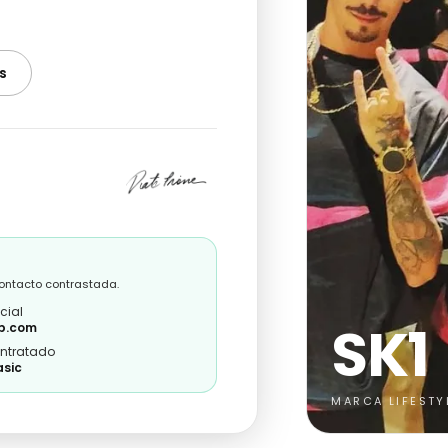
s
contacto contrastada.
cial
SK1
p.com
ontratado
asic
MARCA LIFESTY