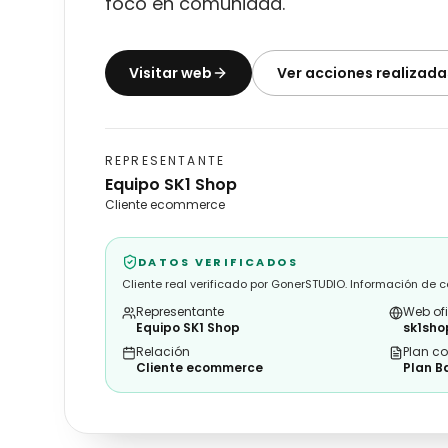
foco en comunidad.
Visitar web
Ver acciones realizada
REPRESENTANTE
Equipo SK1 Shop
Cliente ecommerce
DATOS VERIFICADOS
Cliente real verificado por GonerSTUDIO. Información de 
Representante
Web ofi
Equipo SK1 Shop
sk1sho
Relación
Plan c
Cliente ecommerce
Plan B