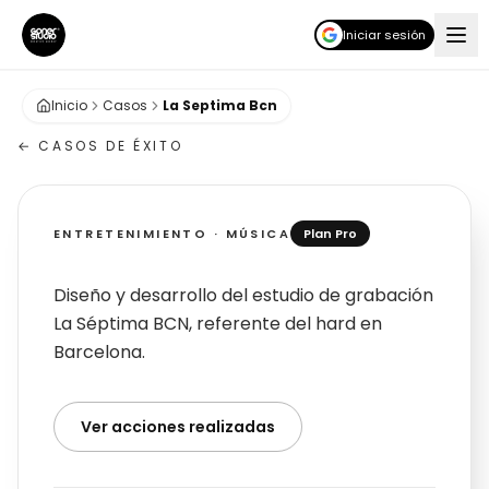
Iniciar sesión
Inicio
Casos
La Septima Bcn
← CASOS DE ÉXITO
ENTRETENIMIENTO · MÚSICA
Plan Pro
La Séptima BCN
Diseño y desarrollo del estudio de grabación
La Séptima BCN, referente del hard en
Barcelona.
Ver acciones realizadas