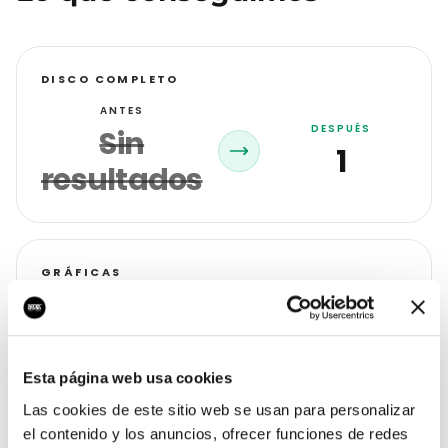
DISCO COMPLETO
ANTES
DESPUÉS
Sin
1
resultados
GRÁFICAS
ANTES
DESPUÉS
Estancado
+15
Esta página web usa cookies
Las cookies de este sitio web se usan para personalizar
STREAMS
el contenido y los anuncios, ofrecer funciones de redes