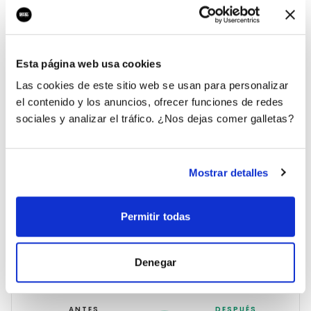
Esta página web usa cookies
Las cookies de este sitio web se usan para personalizar
Alejandro López
Pablo Srugies
el contenido y los anuncios, ofrecer funciones de redes
DESARROLLADOR DE
AUTOMATIZACIÓN
SISTEMAS
sociales y analizar el tráfico. ¿Nos dejas comer galletas?
Mostrar detalles
RESULTADOS
Permitir todas
Lo que conseguimos
Denegar
AUMENTO DEL MRR
ANTES
DESPUÉS