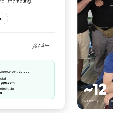
ail marketing.
s
contacto contrastada.
cial
~12
lgps.com
ontratado
ro
WEBS POR PRO