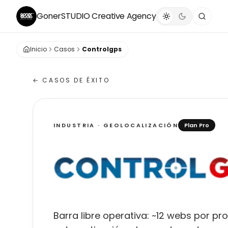
GonerSTUDIO
Creative Agency
Inicio
Casos
Controlgps
← CASOS DE ÉXITO
INDUSTRIA · GEOLOCALIZACIÓN
Plan Pro
ControlGPS
Barra libre operativa: ~12 webs por pr