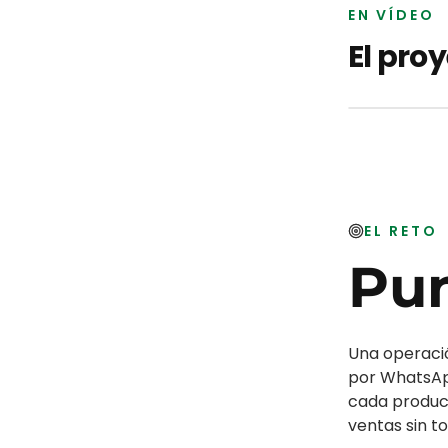
EN VÍDEO
El pro
EL RETO
Pun
Una operación
por WhatsAp
cada produc
ventas sin t