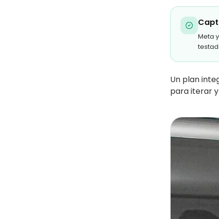
Capt
Meta y
testad
Un plan inte
para iterar y