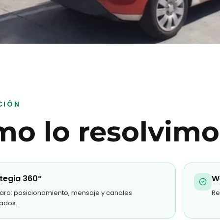
CIÓN
o lo resolvimo
tegia 360º
W
laro: posicionamiento, mensaje y canales
Re
zados.