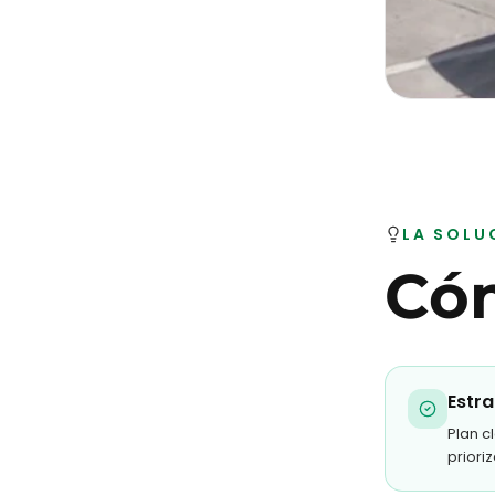
LA SOLU
Cóm
Estra
Plan c
priori