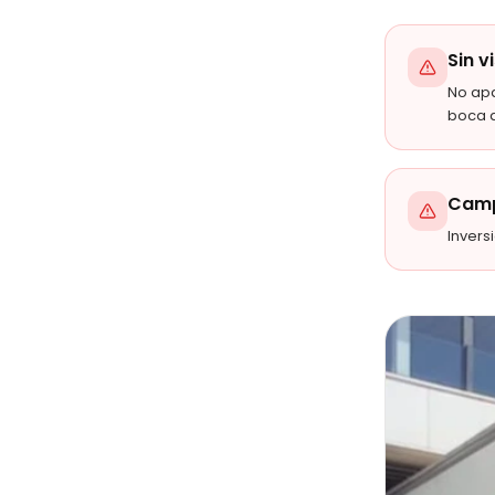
Sin v
No ap
boca 
Camp
Invers