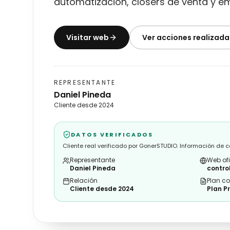
automatización, closers de venta y em
Visitar web
Ver acciones realizada
REPRESENTANTE
Daniel Pineda
Cliente desde 2024
DATOS VERIFICADOS
Cliente real verificado por GonerSTUDIO. Información de 
Representante
Web ofi
Daniel Pineda
contro
Relación
Plan c
Cliente desde 2024
Plan P