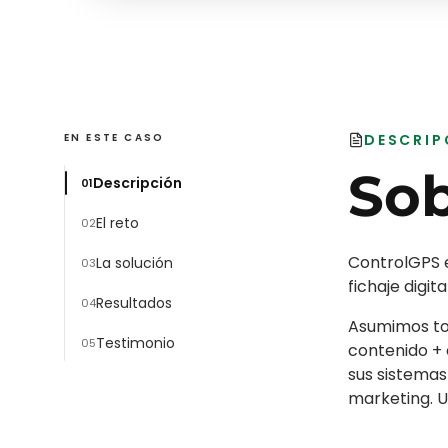
EN ESTE CASO
DESCRIP
So
Descripción
0
1
El reto
0
2
ControlGPS e
La solución
0
3
fichaje digi
Resultados
0
4
Asumimos tod
Testimonio
0
5
contenido + 
sus sistemas
marketing. U