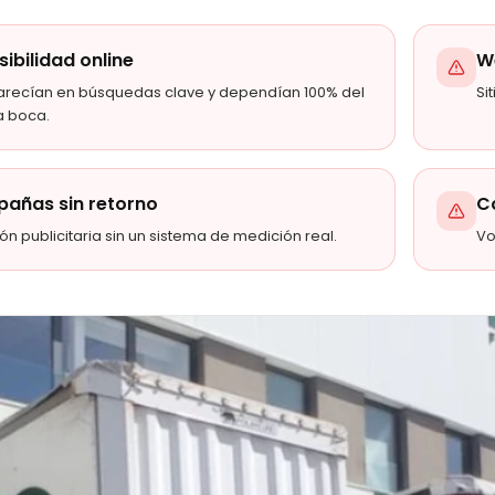
isibilidad online
W
arecían en búsquedas clave y dependían 100% del
Si
a boca.
añas sin retorno
C
ión publicitaria sin un sistema de medición real.
Vo