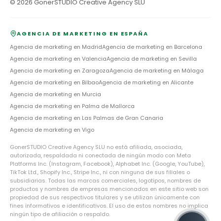
©
2026
GonerSTUDIO Creative Agency SLU
AGENCIA DE MARKETING EN ESPAÑA
Agencia de marketing en
Madrid
Agencia de marketing en
Barcelona
Agencia de marketing en
Valencia
Agencia de marketing en
Sevilla
Agencia de marketing en
Zaragoza
Agencia de marketing en
Málaga
Agencia de marketing en
Bilbao
Agencia de marketing en
Alicante
Agencia de marketing en
Murcia
Agencia de marketing en
Palma de Mallorca
Agencia de marketing en
Las Palmas de Gran Canaria
Agencia de marketing en
Vigo
GonerSTUDIO Creative Agency SLU no está afiliada, asociada,
autorizada, respaldada ni conectada de ningún modo con Meta
Platforms Inc. (Instagram, Facebook), Alphabet Inc. (Google, YouTube),
TikTok Ltd., Shopify Inc., Stripe Inc., ni con ninguna de sus filiales o
subsidiarias. Todas las marcas comerciales, logotipos, nombres de
productos y nombres de empresas mencionados en este sitio web son
propiedad de sus respectivos titulares y se utilizan únicamente con
fines informativos e identificativos. El uso de estos nombres no implica
ningún tipo de afiliación o respaldo.