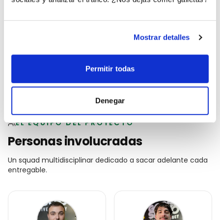
HubSpot
CRM, automatizaciones de email y nurturing de
contactos.
Mostrar detalles
Figma
Permitir todas
Diseño UI/UX y prototipos validados con cliente.
Denegar
EL EQUIPO DEL PROYECTO
Personas involucradas
Un squad multidisciplinar dedicado a sacar adelante cada
entregable.