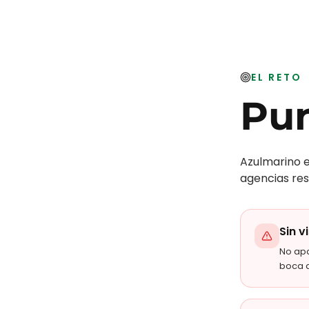
EL RETO
Pun
Azulmarino e
agencias resu
Sin v
No ap
boca 