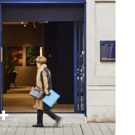
+
A RED