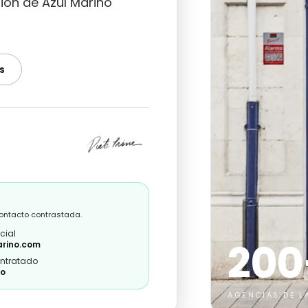
nión de Azul Marino
s
contacto contrastada.
cial
200
rino.com
ontratado
ro
AGENCIAS DE L