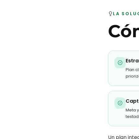
LA SOLU
Cóm
Estra
Plan c
priori
Capt
Meta y
testad
Un plan inte