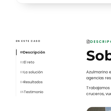
EN ESTE CASO
DESCRIP
So
Descripción
0
1
El reto
0
2
Azulmarino e
La solución
0
3
agencias resu
Resultados
0
4
Trabajamos s
Testimonio
0
5
cruceros, vu