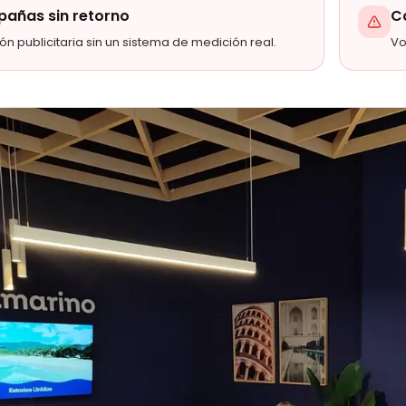
añas sin retorno
C
ión publicitaria sin un sistema de medición real.
Vo