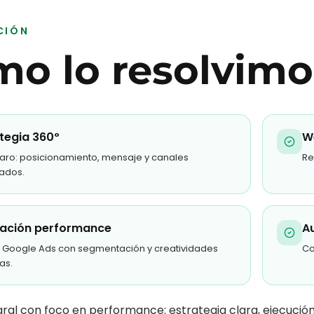
CIÓN
o lo resolvimo
tegia 360º
W
laro: posicionamiento, mensaje y canales
Re
zados.
ación performance
A
 Google Ads con segmentación y creatividades
Co
as.
gral con foco en performance: estrategia clara, ejecució