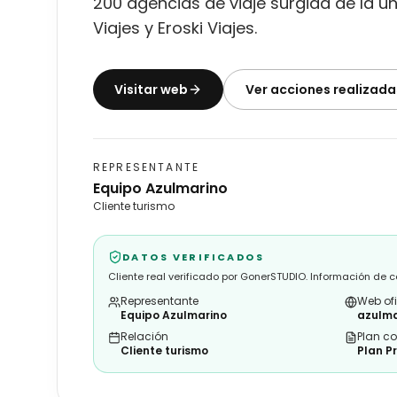
200 agencias de viaje surgida de la u
Viajes y Eroski Viajes.
Visitar web
Ver acciones realizada
REPRESENTANTE
Equipo Azulmarino
Cliente turismo
DATOS VERIFICADOS
Cliente real verificado por GonerSTUDIO. Información de 
Representante
Web ofi
Equipo Azulmarino
azulma
Relación
Plan c
Cliente turismo
Plan P