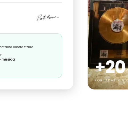
contacto contrastada.
ón
+20
e música
PORTADAS Y VI