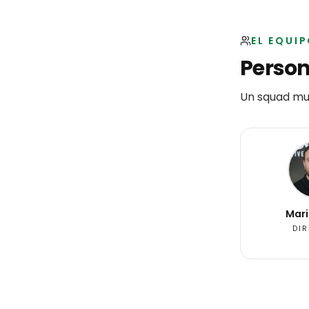
EL EQUI
Person
Un squad mul
Mari
DI