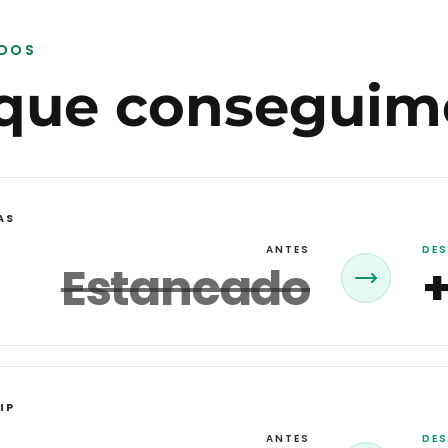
ADOS
 que conseguim
AS
ANTES
DES
Estancado
IP
ANTES
DES