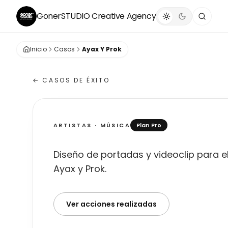
GonerSTUDIO
Creative Agency
Inicio
Casos
Ayax Y Prok
← CASOS DE ÉXITO
ARTISTAS · MÚSICA
Plan Pro
Ayax y Prok
Diseño de portadas y videoclip para 
Ayax y Prok.
Ver acciones realizadas