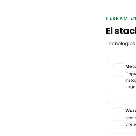
HERRAMIE
El sta
Tecnologías 
Meta
Capt
Insta
segm
Wor
Sitio
y ren