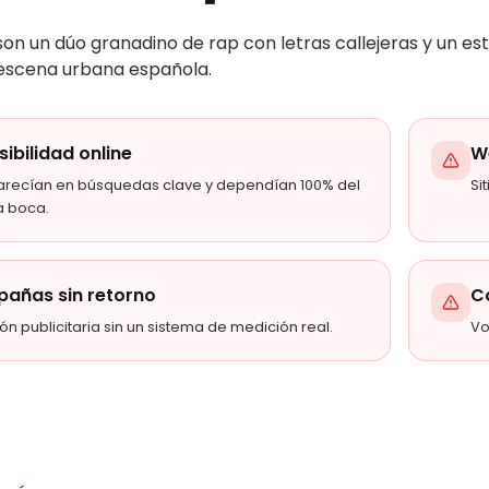
son un dúo granadino de rap con letras callejeras y un est
escena urbana española.
isibilidad online
W
arecían en búsquedas clave y dependían 100% del
Si
a boca.
añas sin retorno
C
ión publicitaria sin un sistema de medición real.
Vo