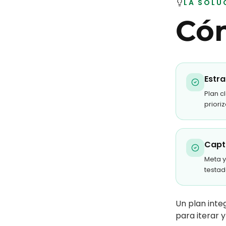
LA SOLU
Cóm
Estra
Plan c
priori
Capt
Meta y
testad
Un plan inte
para iterar y