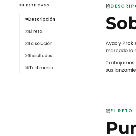
EN ESTE CASO
DESCRIP
So
Descripción
0
1
El reto
0
2
Ayax y Prok 
La solución
0
3
marcado la 
Resultados
0
4
Trabajamos s
Testimonio
0
5
sus lanzamie
EL RETO
Pun