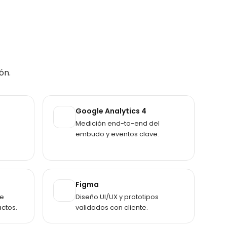
ón.
Google Analytics 4
Medición end-to-end del
embudo y eventos clave.
Figma
de
Diseño UI/UX y prototipos
actos.
validados con cliente.