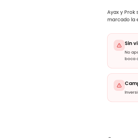
Ayax y Prok 
marcado la 
Sin v
No ap
boca 
Camp
Invers