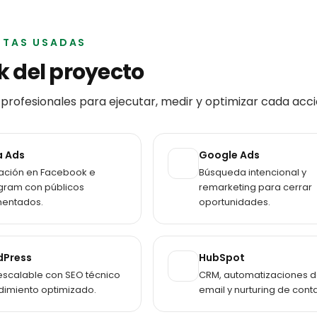
NTAS USADAS
ck del proyecto
profesionales para ejecutar, medir y optimizar cada acci
 Ads
Google Ads
ación en Facebook e
Búsqueda intencional y
gram con públicos
remarketing para cerrar
entados.
oportunidades.
dPress
HubSpot
 escalable con SEO técnico
CRM, automatizaciones 
dimiento optimizado.
email y nurturing de cont