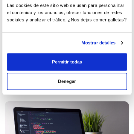
Coste por lead (CPL) por canal — el
Las cookies de este sitio web se usan para personalizar
objetivo realista en España está entre 8 € y
el contenido y los anuncios, ofrecer funciones de redes
25 € según ciudad.
sociales y analizar el tráfico. ¿Nos dejas comer galletas?
Tasa de cualificación (leads que se
Mostrar detalles
convierten en visita).
Coste por operación cerrada y ROI por
Permitir todas
canal.
Posiciones en Google Maps para tus
Denegar
keywords locales prioritarias.