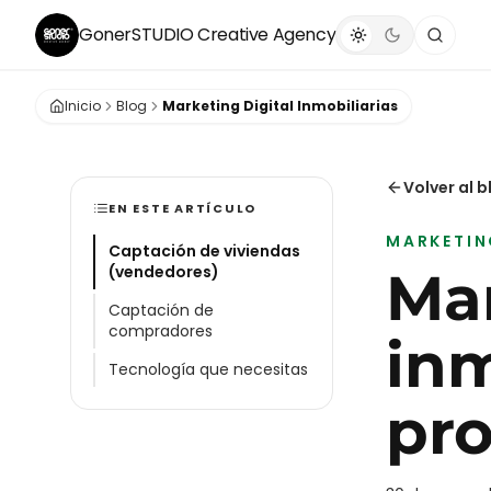
GonerSTUDIO
Creative Agency
Inicio
Blog
Marketing Digital Inmobiliarias
Volver al b
EN ESTE ARTÍCULO
MARKETI
Captación de viviendas
(vendedores)
Mar
Captación de
compradores
inm
Tecnología que necesitas
pr