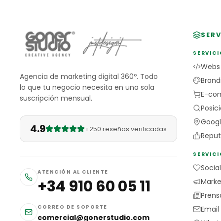
SERV
SERVICI
Webs
Agencia de marketing digital 360º. Todo
Brand
lo que tu negocio necesita en una sola
E-co
suscripción mensual.
Posic
Googl
4.9
+250 reseñas verificadas
Reput
SERVIC
Socia
ATENCIÓN AL CLIENTE
+34 910 60 05 11
Market
Prens
CORREO DE SOPORTE
Email
comercial@gonerstudio.com