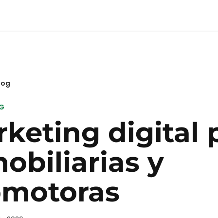
log
NG
keting digital 
obiliarias y
omotoras