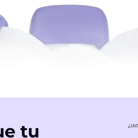
e tu
¿Lis