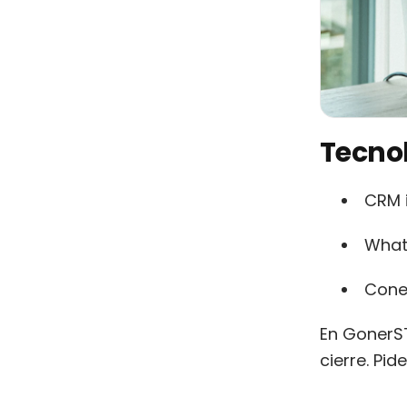
Tecnol
CRM i
What
Conex
En GonerST
cierre. Pi