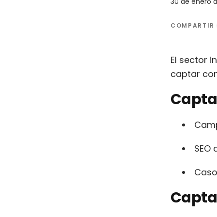
30 de enero 
COMPARTIR
El sector i
captar com
Capta
Camp
SEO d
Casos
Capta