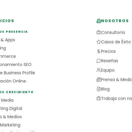
ICIOS
NOSOTROS
OS PRESENCIA
Consultoría
 & Apps
Casos de Éxito
ing
Precios
mmerce
Reseñas
ionamiento SEO
Equipo
e Business Profile
Prensa & Medi
ación Online.
Blog
IOS CRECIMIENTO
Trabaja con no
l Media
ing Digital
a & Medios
 Marketing