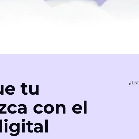
e tu
¿Lis
zca con el
igital