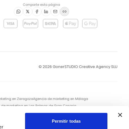
Comparte esta página
©
2026
GonerSTUDIO Creative Agency SLU
rketing en
Zaragoza
Agencia de marketing en
Málaga
 de marketing en
Las Palmas de Gran Canaria
Permitir todas
, Facebook), Alphabet Inc.
er
s de productos y nombres de