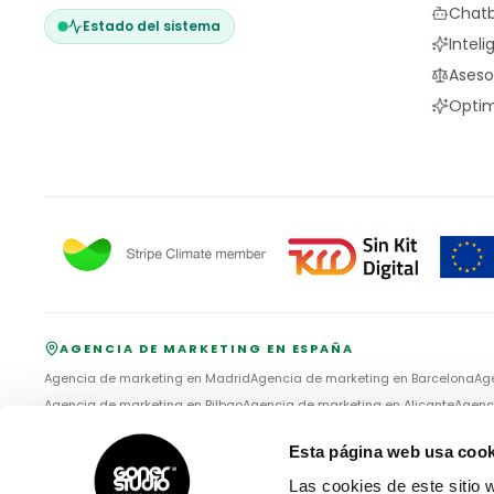
Chatb
Estado del sistema
Inteli
Aseso
Optim
AGENCIA DE MARKETING EN ESPAÑA
Agencia de marketing en
Madrid
Agencia de marketing en
Barcelona
Ag
Agencia de marketing en
Bilbao
Agencia de marketing en
Alicante
Agenc
Agencia de marketing en
Vigo
Esta página web usa cook
GonerSTUDIO Creative Agency SLU no está afiliada, asociada, autorizad
Las cookies de este sitio 
(Google, YouTube), TikTok Ltd., Shopify Inc., Stripe Inc., ni con ninguna