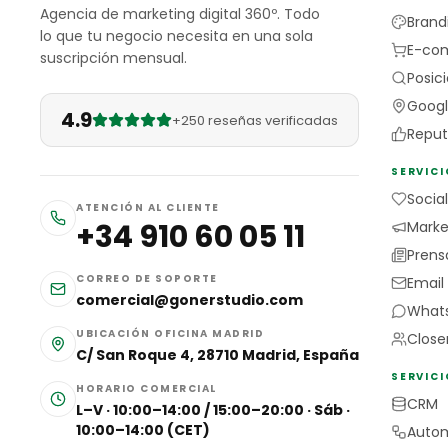
Agencia de marketing digital 360º. Todo
Brand
lo que tu negocio necesita en una sola
E-co
suscripción mensual.
Posic
Googl
4.9
+250 reseñas verificadas
Reput
SERVIC
Socia
ATENCIÓN AL CLIENTE
+34 910 60 05 11
Market
Prens
CORREO DE SOPORTE
Email
comercial@gonerstudio.com
Whats
UBICACIÓN OFICINA MADRID
Close
C/ San Roque 4, 28710 Madrid, España
SERVICI
HORARIO COMERCIAL
CRM
L–V · 10:00–14:00 / 15:00–20:00 · Sáb ·
10:00–14:00 (CET)
Autom