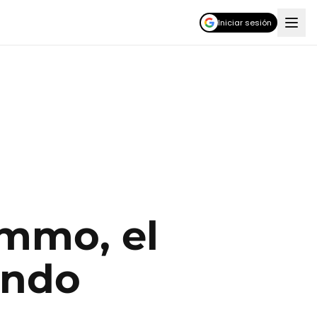
Iniciar sesión
mmo, el
undo