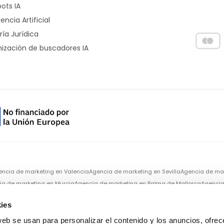
ots IA
gencia Artificial
ría Jurídica
ización de buscadores IA
encia de marketing en
Valencia
Agencia de marketing en
Sevilla
Agencia de ma
ia de marketing en
Murcia
Agencia de marketing en
Palma de Mallorca
Agencia
ies
a, respaldada ni conectada de ningún modo con Meta Platforms Inc. (Instagram
web se usan para personalizar el contenido y los anuncios, ofrec
 de sus filiales o subsidiarias. Todas las marcas comerciales, logotipos, nombre