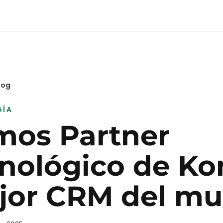
log
GÍA
mos Partner
nológico de Ko
jor CRM del m