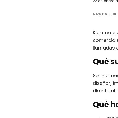
22 de enero 
COMPARTIR
Kommo es,
comercial
llamadas e
Qué su
Ser Partne
diseñar, i
directo al
Qué h