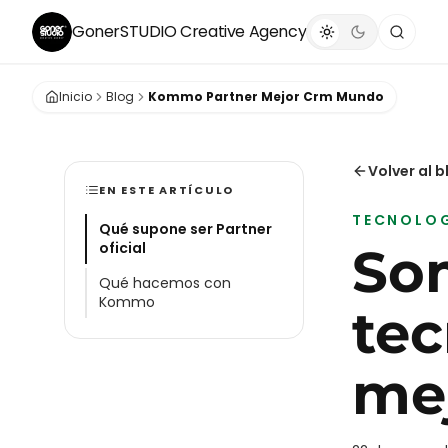
GonerSTUDIO
Creative Agency
Inicio
Blog
Kommo Partner Mejor Crm Mundo
Volver al b
EN ESTE ARTÍCULO
TECNOLO
Qué supone ser Partner
oficial
So
Qué hacemos con
Kommo
tec
me