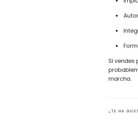
Impl
Autom
Inte
Forma
Si vendes 
probableme
marcha.
¿TE HA GU