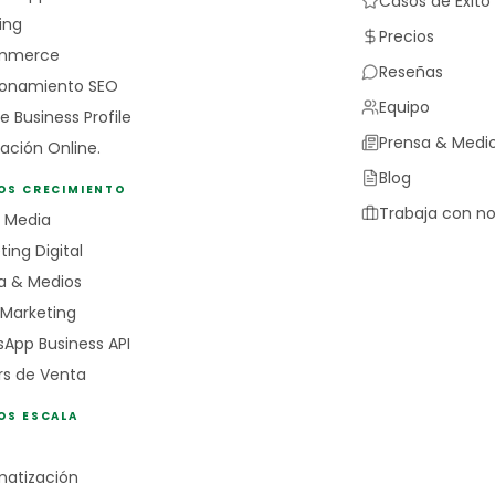
Casos de Éxito
ing
Precios
mmerce
Reseñas
ionamiento SEO
Equipo
e Business Profile
Prensa & Medi
ación Online.
Blog
IOS CRECIMIENTO
Trabaja con no
l Media
ing Digital
a & Medios
 Marketing
App Business API
rs de Venta
OS ESCALA
atización