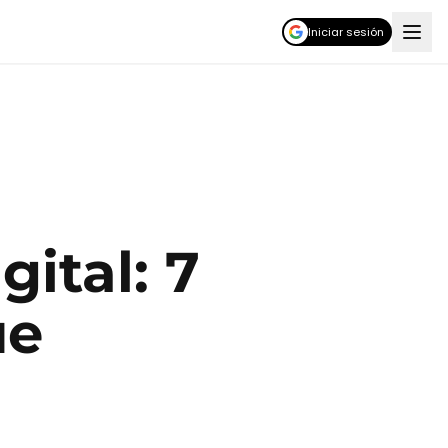
Iniciar sesión
ital: 7
ue