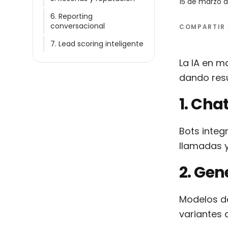
15 de marzo 
6. Reporting
conversacional
COMPARTIR
7. Lead scoring inteligente
La IA en m
dando res
1. Cha
Bots integ
llamadas y
2. Gen
Modelos d
variantes 