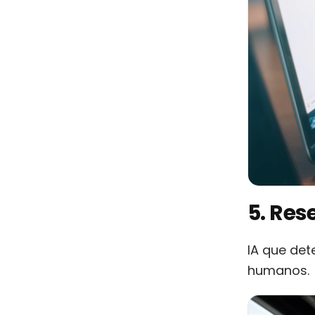
5. Res
IA que det
humanos.