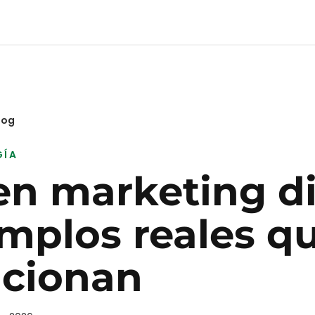
log
GÍA
en marketing dig
mplos reales q
ncionan