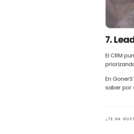
7. Lea
El CRM pu
priorizand
En GonerS
saber por 
¿TE HA GU