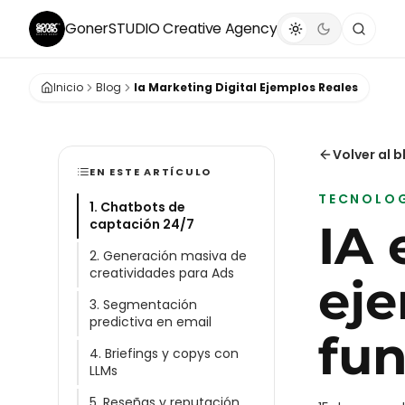
GonerSTUDIO
Creative Agency
Inicio
Blog
Ia Marketing Digital Ejemplos Reales
Volver al b
EN ESTE ARTÍCULO
TECNOLO
1. Chatbots de
captación 24/7
IA 
2. Generación masiva de
creatividades para Ads
eje
3. Segmentación
predictiva en email
fu
4. Briefings y copys con
LLMs
5. Reseñas y reputación