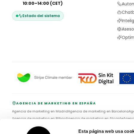
10:00–14:00 (CET)
Autom
Chatb
Estado del sistema
Inteli
Aseso
Optim
AGENCIA DE MARKETING EN ESPAÑA
Agencia de marketing en
Madrid
Agencia de marketing en
Barcelona
Ag
Agencia de marketing en
Bilbao
Agencia de marketing en
Alicante
Agenc
Agencia de marketing en
Vigo
Esta página web usa cook