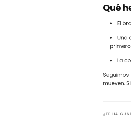
Qué h
El br
Una 
primeros
La co
Seguimos a
mueven. Si
¿TE HA GU