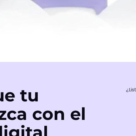
e tu
¿Lis
zca con el
igital