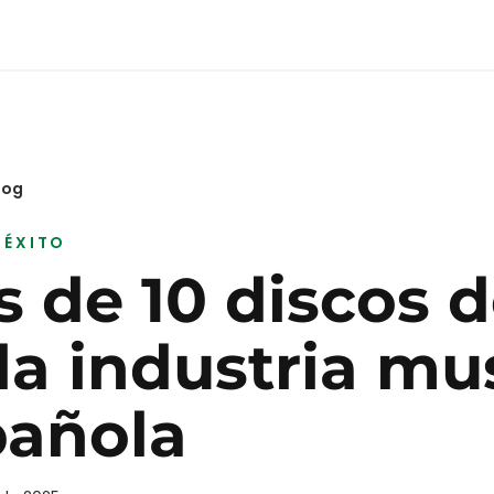
log
 ÉXITO
 de 10 discos d
la industria mu
pañola