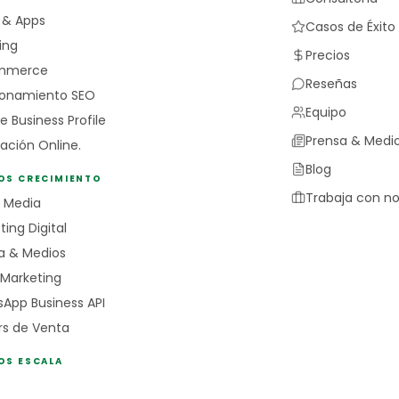
 & Apps
Casos de Éxito
ing
Precios
mmerce
Reseñas
ionamiento SEO
Equipo
e Business Profile
Prensa & Medi
ación Online.
Blog
IOS CRECIMIENTO
Trabaja con no
l Media
ing Digital
a & Medios
 Marketing
App Business API
rs de Venta
OS ESCALA