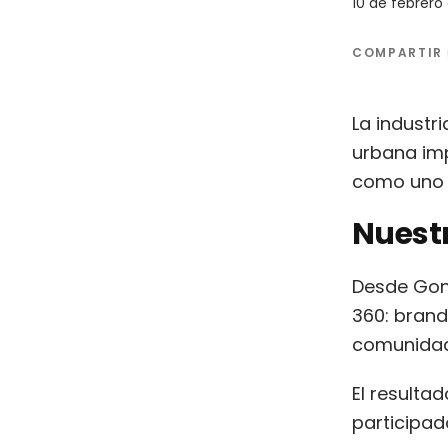
10 de febrero
COMPARTIR
La industr
urbana imp
como uno 
Nuestr
Desde Gone
360: bran
comunidad 
El resulta
participad