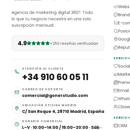
Webs
Agencia de marketing digital 360º. Todo
Brand
lo que tu negocio necesita en una sola
E-co
suscripción mensual.
Posic
Googl
4.9
+250 reseñas verificadas
Reput
SERVIC
Socia
ATENCIÓN AL CLIENTE
+34 910 60 05 11
Market
Prens
CORREO DE SOPORTE
Email
comercial@gonerstudio.com
Whats
UBICACIÓN OFICINA MADRID
Close
C/ San Roque 4, 28710 Madrid, España
SERVICI
HORARIO COMERCIAL
CRM
L–V · 10:00–14:00 / 15:00–20:00 · Sáb ·