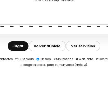
Jugar
Volver al inicio
Ver servicios
contactos
·
🗂️
CRM malo
·
Sin ads
·
📵
Sin reseñas
·
🐌
Web lenta
·
💸
Costes
Recoge billetes 💵 para sumar vidas (máx.
3
).