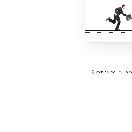
💥
Web caída
·
📉
Sin 