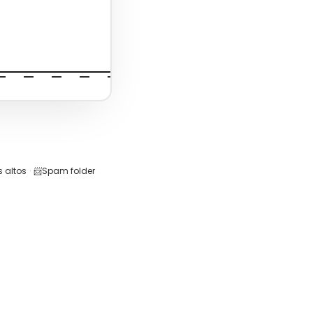
 altos
·
📨
Spam folder