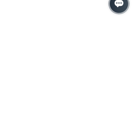
Hacemos que tu
negocio crezca con el
marketing digital
¿Listo para hablar con un experto en
marketing?
QUIERO LLAMAR