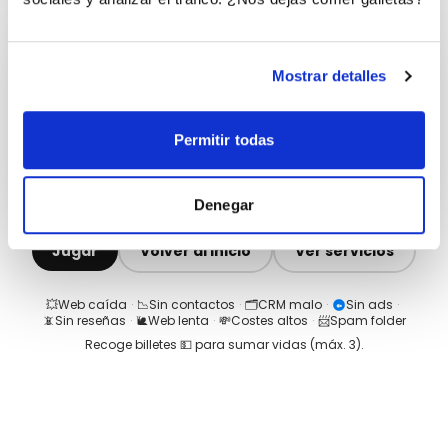
Mostrar detalles
Permitir todas
Denegar
Jugar
Volver al inicio
Ver servicios
💥
Web caída
·
📉
Sin contactos
·
🗂️
CRM malo
·
Sin ads
·
📵
Sin reseñas
·
🐌
Web lenta
·
💸
Costes altos
·
📨
Spam folder
Recoge billetes 💵 para sumar vidas (máx.
3
).