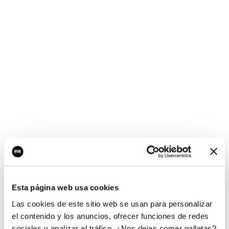
¡Ups, no hay nada por
aquí!
Esta página web usa cookies
¿Quieres jugar al juego del empresario?
Las cookies de este sitio web se usan para personalizar
el contenido y los anuncios, ofrecer funciones de redes
sociales y analizar el tráfico. ¿Nos dejas comer galletas?