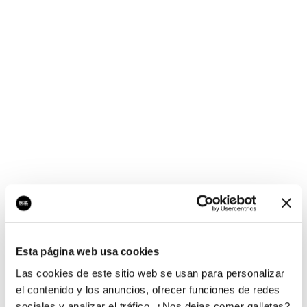
¡Ups, no hay nada por
aquí!
Esta página web usa cookies
¿Quieres jugar al juego del empresario?
Las cookies de este sitio web se usan para personalizar
el contenido y los anuncios, ofrecer funciones de redes
sociales y analizar el tráfico. ¿Nos dejas comer galletas?