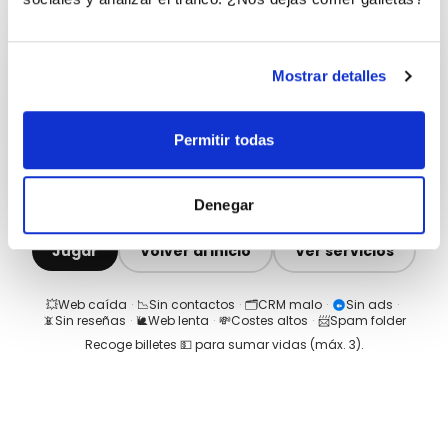
Mostrar detalles
Permitir todas
Denegar
Jugar
Volver al inicio
Ver servicios
💥
Web caída
·
📉
Sin contactos
·
🗂️
CRM malo
·
Sin ads
·
📵
Sin reseñas
·
🐌
Web lenta
·
💸
Costes altos
·
📨
Spam folder
Recoge billetes 💵 para sumar vidas (máx.
3
).