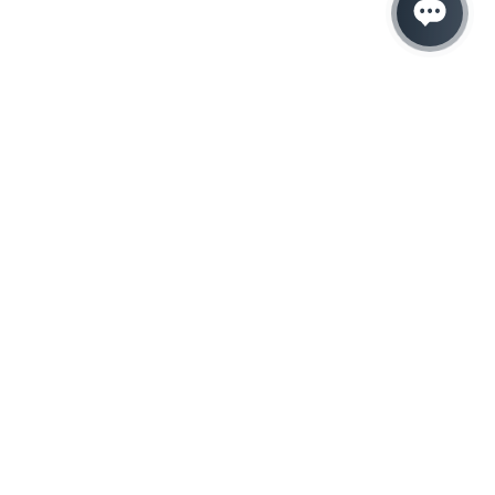
Hacemos que tu
negocio crezca con el
marketing digital
¿Listo para hablar con un experto en
marketing?
QUIERO LLAMAR