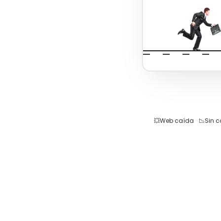
💥
Web caída
·
📉
Sin 