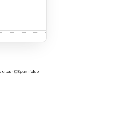
 altos
·
📨
Spam folder