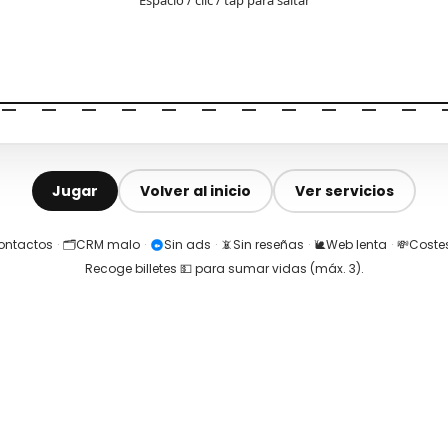
Jugar
Volver al inicio
Ver servicios
contactos
·
🗂️
CRM malo
·
Sin ads
·
📵
Sin reseñas
·
🐌
Web lenta
·
💸
Costes
Recoge billetes 💵 para sumar vidas (máx.
3
).