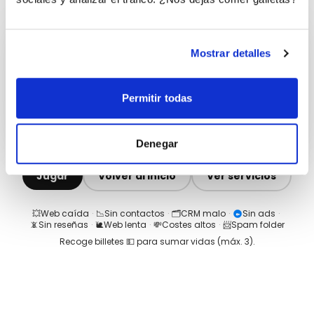
Mostrar detalles
Permitir todas
Denegar
Jugar
Volver al inicio
Ver servicios
💥
Web caída
·
📉
Sin contactos
·
🗂️
CRM malo
·
Sin ads
·
📵
Sin reseñas
·
🐌
Web lenta
·
💸
Costes altos
·
📨
Spam folder
Recoge billetes 💵 para sumar vidas (máx.
3
).