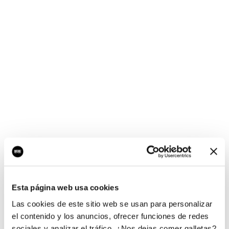
¡Ups, no hay nada por
aquí!
Esta página web usa cookies
¿Quieres jugar al juego del empresario?
Las cookies de este sitio web se usan para personalizar
el contenido y los anuncios, ofrecer funciones de redes
sociales y analizar el tráfico. ¿Nos dejas comer galletas?