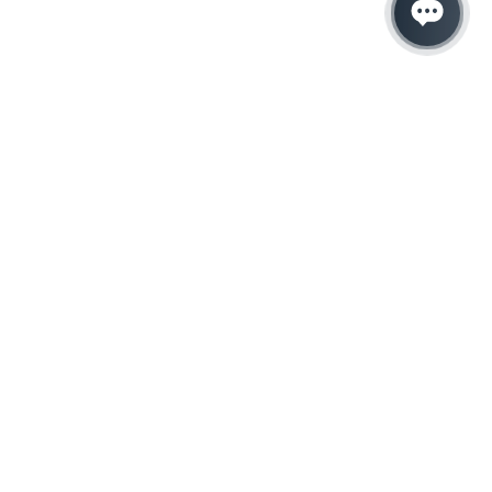
Hacemos que tu
negocio crezca con el
marketing digital
¿Listo para hablar con un experto en
marketing?
QUIERO LLAMAR