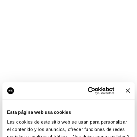
¡Ups, no hay nada por
aquí!
Esta página web usa cookies
¿Quieres jugar al juego del empresario?
Las cookies de este sitio web se usan para personalizar
el contenido y los anuncios, ofrecer funciones de redes
sociales y analizar el tráfico. ¿Nos dejas comer galletas?