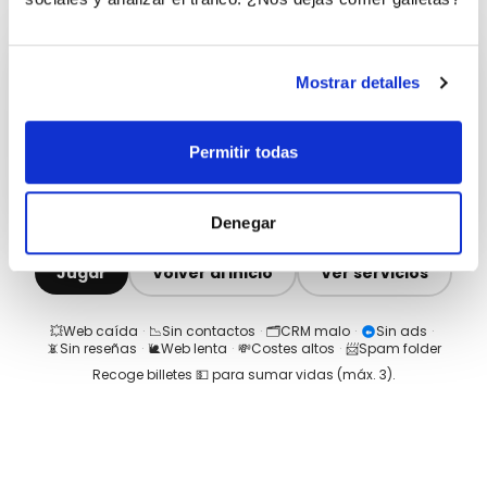
Mostrar detalles
Permitir todas
Denegar
Jugar
Volver al inicio
Ver servicios
💥
Web caída
·
📉
Sin contactos
·
🗂️
CRM malo
·
Sin ads
·
📵
Sin reseñas
·
🐌
Web lenta
·
💸
Costes altos
·
📨
Spam folder
Recoge billetes 💵 para sumar vidas (máx.
3
).