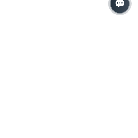
Hacemos que tu
negocio crezca con el
marketing digital
¿Listo para hablar con un experto en
marketing?
QUIERO LLAMAR