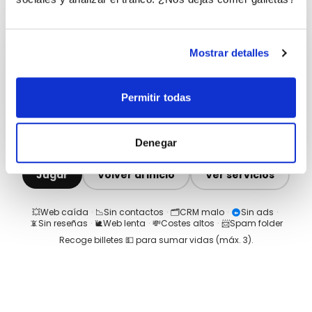
Mostrar detalles
Permitir todas
Denegar
Jugar
Volver al inicio
Ver servicios
💥
Web caída
·
📉
Sin contactos
·
🗂️
CRM malo
·
Sin ads
·
📵
Sin reseñas
·
🐌
Web lenta
·
💸
Costes altos
·
📨
Spam folder
Recoge billetes 💵 para sumar vidas (máx.
3
).