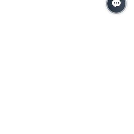
Hacemos que tu
negocio crezca con el
marketing digital
¿Listo para hablar con un experto en
marketing?
QUIERO LLAMAR