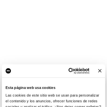
¡Ups, no hay nada por
aquí!
Esta página web usa cookies
¿Quieres jugar al juego del empresario?
Las cookies de este sitio web se usan para personalizar
el contenido y los anuncios, ofrecer funciones de redes
sociales y analizar el tráfico. ¿Nos dejas comer galletas?