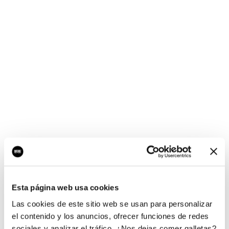
¡Ups, no hay nada por
aquí!
Esta página web usa cookies
¿Quieres jugar al juego del empresario?
Las cookies de este sitio web se usan para personalizar
el contenido y los anuncios, ofrecer funciones de redes
sociales y analizar el tráfico. ¿Nos dejas comer galletas?