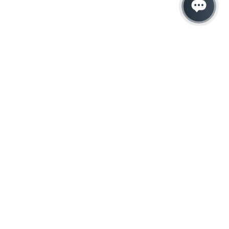
Hacemos que tu
negocio crezca con el
marketing digital
¿Listo para hablar con un experto en
marketing?
QUIERO LLAMAR