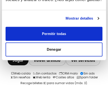
Mostrar detalles
Permitir todas
Denegar
Jugar
Volver al inicio
Ver servicios
💥
Web caída
·
📉
Sin contactos
·
🗂️
CRM malo
·
Sin ads
·
📵
Sin reseñas
·
🐌
Web lenta
·
💸
Costes altos
·
📨
Spam folder
Recoge billetes 💵 para sumar vidas (máx.
3
).